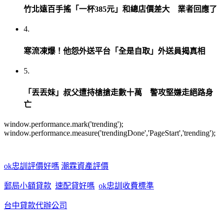
竹北遠百手搖「一杯385元」和總店價差大 業者回應了
4.
寒流凍爆！他怨外送平台「全是自取」外送員揭真相
5.
「丟丟妹」叔父遭持槍搶走數十萬 警攻堅嫌走絕路身
亡
window.performance.mark('trending');
window.performance.measure('trendingDone','PageStart','trending');
ok忠訓評價好嗎
潮霖資產評價
郵局小額貸款
速配貸好嗎
ok忠訓收費標準
台中貸款代辦公司