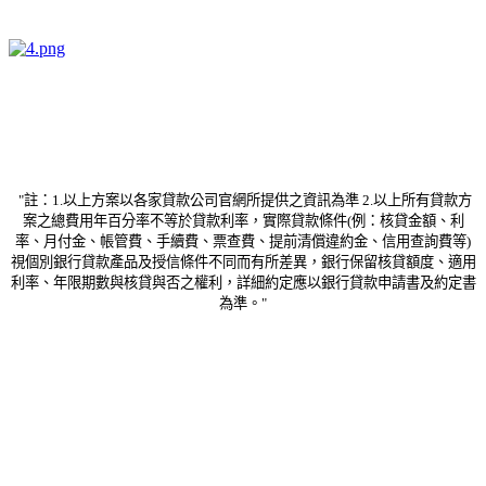
"註：1.以上方案以各家貸款公司官網所提供之資訊為準 2.以上所有貸款方
案之總費用年百分率不等於貸款利率，實際貸款條件(例：核貸金額、利
率、月付金、帳管費、手續費、票查費、提前清償違約金、信用查詢費等)
視個別銀行貸款產品及授信條件不同而有所差異，銀行保留核貸額度、適用
利率、年限期數與核貸與否之權利，詳細約定應以銀行貸款申請書及約定書
為準。"