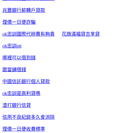
兆豐銀行薪轉戶貸款
理債一日便詐騙
ok忠訓國際代辦費有夠貴
花旗滿福貸吉享貸
ok忠訓ptt
哪裡可以借到錢
跟當舖借錢
中國信託銀行個人貸款
ok忠訓是高利貸嗎
渣打銀行信貸
信用不良紀錄多久會消除
理債一日便收費標準