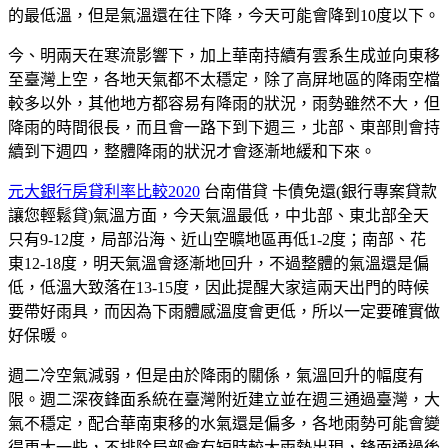
的最低溫，但是氣溫還在往下降，今天可能會降到10度以下。
今、明兩天在寒流影響下，加上華南持續有雲系生成並向東移
至臺灣上空，各地天氣都不太穩定，除了高屏地區的降雨空檔
較多以外，其他地方都容易有降雨的狀況，雨勢雖然不大，但
降雨的時間很長，而且會一路下到下週三，北部、東部則會持
續到下週四，整體降雨的狀況才會逐漸地緩和下來。
元大銀行房貸利率比較2020
台南借貸 卡債免還(銀行專案貸款
讓您輕鬆貸)氣溫方面，今天氣溫最低，中北部、東北部全天
只有9-12度，局部沿海、近山空曠地區再低1-2度；南部、花
東12-18度，明天氣溫會逐漸地回升，不過整體的氣溫還是偏
低，低溫大致落在13-15度，因此提醒大家這兩天出門的時候
要帶好雨具，而因為下雨體感溫度會更低，所以一定要確實做
好保暖。
週二冷空氣減弱，但是由於降雨的關係，氣溫回升的幅度有
限。週二深夜鋒面系統在臺灣附近建立並在週三通過臺灣，大
氣不穩定，配合華南東移的水氣還是偏多，各地雨勢可能會變
得更大一些，不排除局部會有短時較大雨勢出現，鋒面通過後