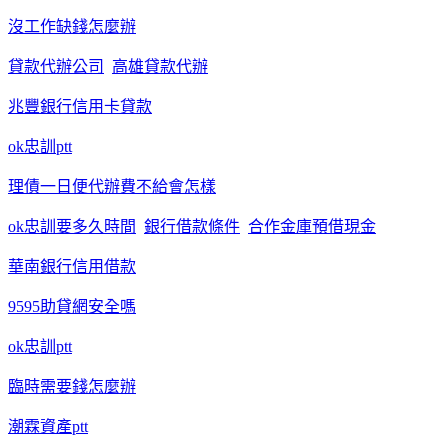
沒工作缺錢怎麼辦
貸款代辦公司
高雄貸款代辦
兆豐銀行信用卡貸款
ok忠訓ptt
理債一日便代辦費不給會怎樣
ok忠訓要多久時間
銀行借款條件
合作金庫預借現金
華南銀行信用借款
9595助貸網安全嗎
ok忠訓ptt
臨時需要錢怎麼辦
潮霖資產ptt