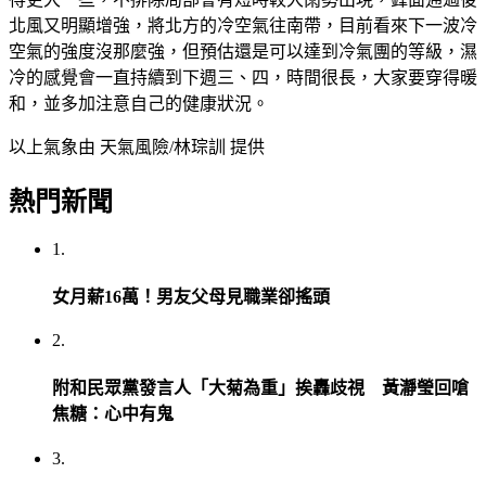
北風又明顯增強，將北方的冷空氣往南帶，目前看來下一波冷
空氣的強度沒那麼強，但預估還是可以達到冷氣團的等級，濕
冷的感覺會一直持續到下週三、四，時間很長，大家要穿得暖
和，並多加注意自己的健康狀況。
以上氣象由 天氣風險/林琮訓 提供
熱門新聞
1.
女月薪16萬！男友父母見職業卻搖頭
2.
附和民眾黨發言人「大菊為重」挨轟歧視 黃瀞瑩回嗆
焦糖：心中有鬼
3.