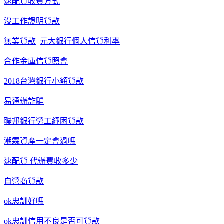
速配貸收費方式
沒工作證明貸款
無業貸款
元大銀行個人信貸利率
合作金庫信貸照會
2018台灣銀行小額貸款
易通辦詐騙
聯邦銀行勞工紓困貸款
潮霖資產一定會過嗎
速配貸 代辦費收多少
自營商貸款
ok忠訓好嗎
ok忠訓信用不良是否可貸款