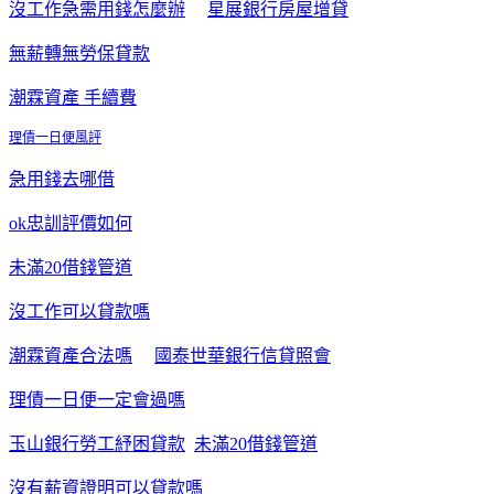
沒工作急需用錢怎麼辦
星展銀行房屋增貸
無薪轉無勞保貸款
潮霖資產 手續費
理債一日便風評
急用錢去哪借
ok忠訓評價如何
未滿20借錢管道
沒工作可以貸款嗎
潮霖資產合法嗎
國泰世華銀行信貸照會
理債一日便一定會過嗎
玉山銀行勞工紓困貸款
未滿20借錢管道
沒有薪資證明可以貸款嗎