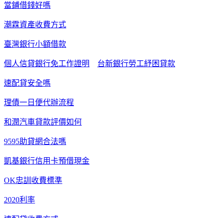
當鋪借錢好嗎
潮霖資產收費方式
臺灣銀行小額借款
個人信貸銀行免工作證明
台新銀行勞工紓困貸款
速配貸安全嗎
理債一日便代辦流程
和潤汽車貸款評價如何
9595助貸網合法嗎
凱基銀行信用卡預借現金
OK忠訓收費標準
2020利率