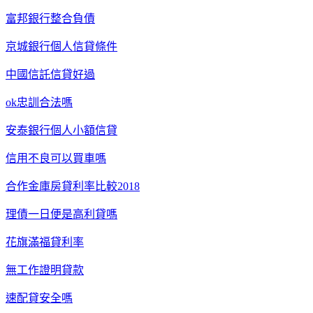
富邦銀行整合負債
京城銀行個人信貸條件
中國信託信貸好過
ok忠訓合法嗎
安泰銀行個人小額信貸
信用不良可以買車嗎
合作金庫房貸利率比較2018
理債一日便是高利貸嗎
花旗滿福貸利率
無工作證明貸款
速配貸安全嗎